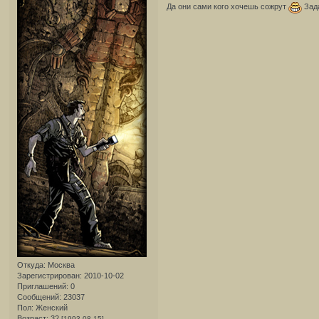
Да они сами кого хочешь сожрут
Зада
Откуда:
Москва
Зарегистрирован
: 2010-10-02
Приглашений:
0
Сообщений:
23037
Пол:
Женский
Возраст:
32
[1993-08-15]