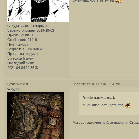
ой-ей!опасность детектед!
Откуда:
Санкт-Петербург
Зарегистрирован
: 2010-10-03
Приглашений:
0
Сообщений:
21419
Пол:
Женский
Возраст:
37
[1989-01-18]
Провел на форуме:
3 месяца 5 дней
Последний визит:
2021-04-04 12:35:32
Qwert-chan
Поделиться
2011-02-07 00:47:56
Флудер
Anido написал(а):
ой-ей!опасность детектед!
Мы все надеемся на благоразумия Старк