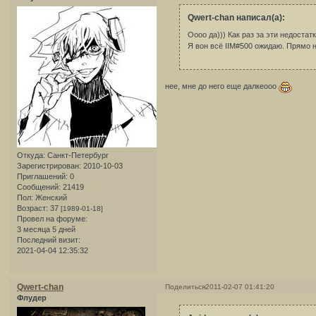
Qwert-chan написал(а):
Оооо да))) Как раз за эти недостат
Я вон всё IIM#500 ожидаю. Прямо 
нее, мне до него еще далкеооо
Откуда:
Санкт-Петербург
Зарегистрирован
: 2010-10-03
Приглашений:
0
Сообщений:
21419
Пол:
Женский
Возраст:
37
[1989-01-18]
Провел на форуме:
3 месяца 5 дней
Последний визит:
2021-04-04 12:35:32
Qwert-chan
Поделиться
2011-02-07 01:41:20
Флудер