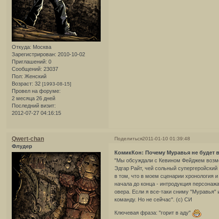
Откуда:
Москва
Зарегистрирован
: 2010-10-02
Приглашений:
0
Сообщений:
23037
Пол:
Женский
Возраст:
32
[1993-08-15]
Провел на форуме:
2 месяца 26 дней
Последний визит:
2012-07-27 04:16:15
Qwert-chan
Поделиться
2011-01-10 01:39:48
Флудер
КомикКон: Почему Муравья не будет в
"Мы обсуждали с Кевином Фейджем возмо
Эдгар Райт, чей сольный супергеройский 
в том, что в моем сценарии хронология 
начала до конца - интродукция персонажа
овера. Если я все-таки сниму "Муравья" 
команду. Но не сейчас". (с) СИ
Ключевая фраза: "горит в аду"