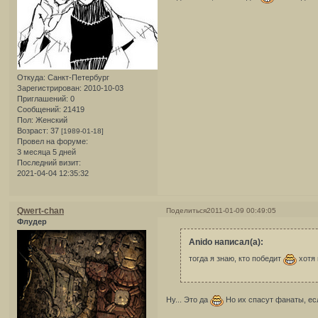
Откуда:
Санкт-Петербург
Зарегистрирован
: 2010-10-03
Приглашений:
0
Сообщений:
21419
Пол:
Женский
Возраст:
37
[1989-01-18]
Провел на форуме:
3 месяца 5 дней
Последний визит:
2021-04-04 12:35:32
Qwert-chan
Поделиться
2011-01-09 00:49:05
Флудер
Anido написал(а):
тогда я знаю, кто победит
хотя 
Ну... Это да
Но их спасут фанаты, ес