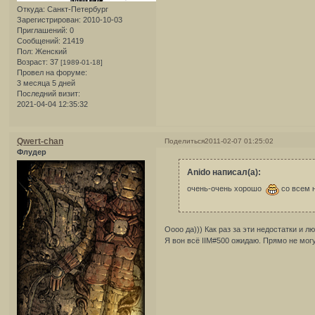
Откуда:
Санкт-Петербург
Зарегистрирован
: 2010-10-03
Приглашений:
0
Сообщений:
21419
Пол:
Женский
Возраст:
37
[1989-01-18]
Провел на форуме:
3 месяца 5 дней
Последний визит:
2021-04-04 12:35:32
Qwert-chan
Поделиться
2011-02-07 01:25:02
Флудер
Anido написал(а):
очень-очень хорошо
со всем 
Оооо да))) Как раз за эти недостатки и л
Я вон всё IIM#500 ожидаю. Прямо не мог