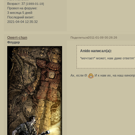
Возраст:
37
[1989-01-18]
Провел на форуме:
3 месяца 5 дней
Последний визит:
2021-04-04 12:35:32
Qwert-chan
Поделиться
2011-01-09 00:26:26
Флудер
Anido написал(а):
*мечтает* может, нам даже ответя
Ах, если б!
И к нам их, на наш кинопр