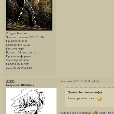
Откуда:
Москва
Зарегистрирован
: 2010-10-02
Приглашений:
0
Сообщений:
23037
Пол:
Женский
Возраст:
32
[1993-08-15]
Провел на форуме:
2 месяца 26 дней
Последний визит:
2012-07-27 04:16:15
Anido
Поделиться
2011-01-09 00:44:25
Безумный Шляпник
Qwert-chan написал(а):
А они друзей позовут!
тогда я знаю, кто победит
хотя и до э