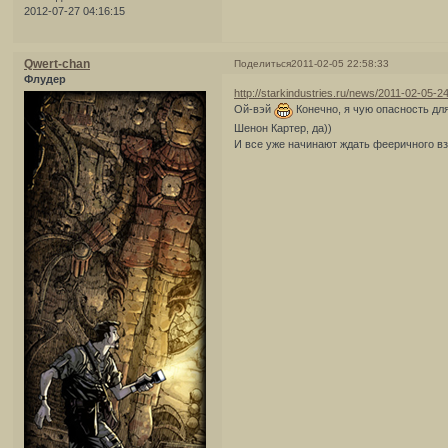
2012-07-27 04:16:15
Qwert-chan
Поделиться
2011-02-05 22:58:33
Флудер
http://starkindustries.ru/news/2011-02-05-2
Ой-вэй
Конечно, я чую опасность для
Шенон Картер, да))
И все уже начинают ждать фееричного 