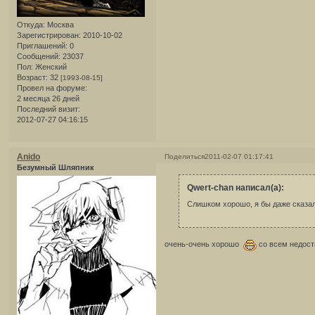
Откуда:
Москва
Зарегистрирован
: 2010-10-02
Приглашений:
0
Сообщений:
23037
Пол:
Женский
Возраст:
32
[1993-08-15]
Провел на форуме:
2 месяца 26 дней
Последний визит:
2012-07-27 04:16:15
Anido
Поделиться
2011-02-07 01:17:41
Безумный Шляпник
Qwert-chan написал(а):
Слишком хорошо, я бы даже сказа
очень-очень хорошо
со всем недост