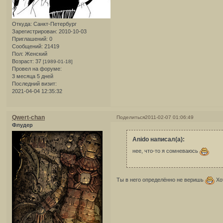
Откуда:
Санкт-Петербург
Зарегистрирован
: 2010-10-03
Приглашений:
0
Сообщений:
21419
Пол:
Женский
Возраст:
37
[1989-01-18]
Провел на форуме:
3 месяца 5 дней
Последний визит:
2021-04-04 12:35:32
Qwert-chan
Поделиться
2011-02-07 01:06:49
Флудер
Anido написал(а):
нее, что-то я сомневаюсь
Ты в него определённо не веришь
Хот