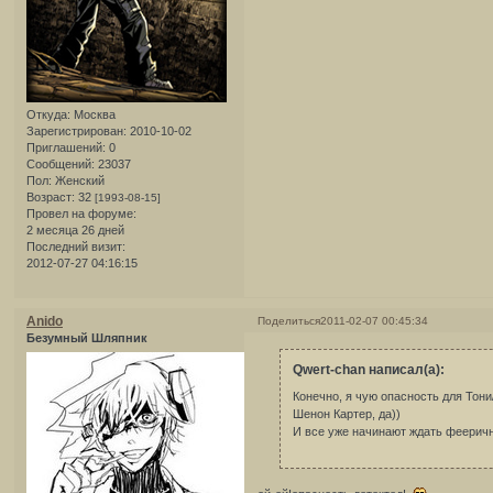
Откуда:
Москва
Зарегистрирован
: 2010-10-02
Приглашений:
0
Сообщений:
23037
Пол:
Женский
Возраст:
32
[1993-08-15]
Провел на форуме:
2 месяца 26 дней
Последний визит:
2012-07-27 04:16:15
Anido
Поделиться
2011-02-07 00:45:34
Безумный Шляпник
Qwert-chan написал(а):
Конечно, я чую опасность для Тони
Шенон Картер, да))
И все уже начинают ждать феерич