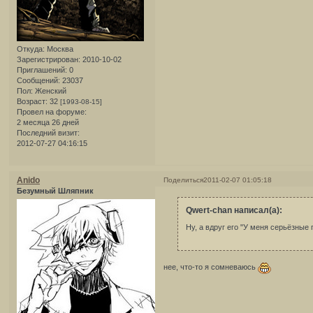
Откуда:
Москва
Зарегистрирован
: 2010-10-02
Приглашений:
0
Сообщений:
23037
Пол:
Женский
Возраст:
32
[1993-08-15]
Провел на форуме:
2 месяца 26 дней
Последний визит:
2012-07-27 04:16:15
Anido
Поделиться
2011-02-07 01:05:18
Безумный Шляпник
Qwert-chan написал(а):
Ну, а вдруг его "У меня серьёзные
нее, что-то я сомневаюсь