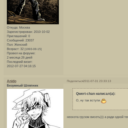
Откуда:
Москва
Зарегистрирован
: 2010-10-02
Приглашений:
0
Сообщений:
23037
Пол:
Женский
Возраст:
32
[1993-08-15]
Провел на форуме:
2 месяца 26 дней
Последний визит:
2012-07-27 04:16:15
Anido
Поделиться
2011-07-31 23:33:13
Безумный Шляпник
Qwert-chan написал(а):
О, ну так вступи
неохота грузом висеть))) а ради одной тем