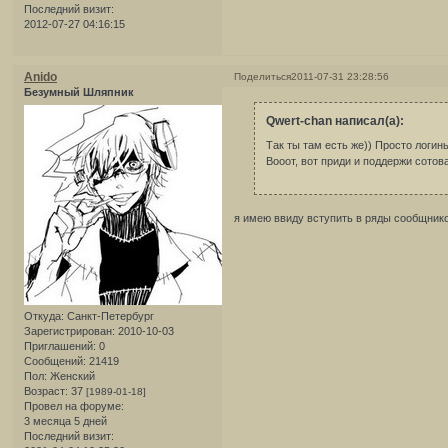
Последний визит:
2012-07-27 04:16:15
Anido
Поделиться
2011-07-31 23:28:56
Безумный Шляпник
Qwert-chan написал(а):
Так ты там есть же)) Просто логинь
Вооот, вот приди и поддержи сото
я имею ввиду вступить в ряды сообщни
Откуда:
Санкт-Петербург
Зарегистрирован
: 2010-10-03
Приглашений:
0
Сообщений:
21419
Пол:
Женский
Возраст:
37
[1989-01-18]
Провел на форуме:
3 месяца 5 дней
Последний визит: