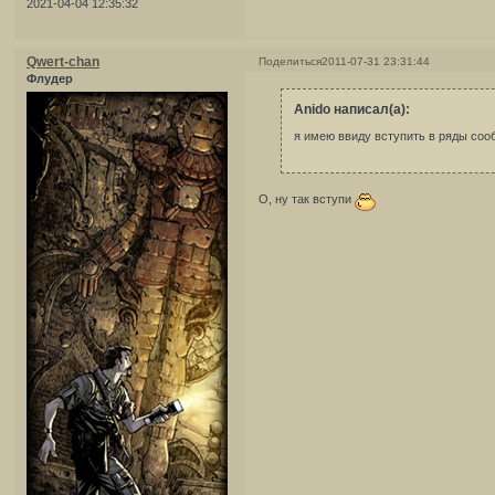
2021-04-04 12:35:32
Qwert-chan
Поделиться
2011-07-31 23:31:44
Флудер
Anido написал(а):
я имею ввиду вступить в ряды со
О, ну так вступи