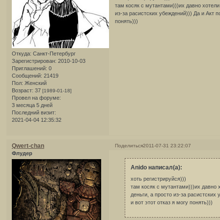
там косяк с мутантами)))их давно хотели 
из-за расистских убеждений))) Да и Акт 
понять)))
Откуда:
Санкт-Петербург
Зарегистрирован
: 2010-10-03
Приглашений:
0
Сообщений:
21419
Пол:
Женский
Возраст:
37
[1989-01-18]
Провел на форуме:
3 месяца 5 дней
Последний визит:
2021-04-04 12:35:32
Qwert-chan
Поделиться
2011-07-31 23:22:07
Флудер
Anido написал(а):
хоть регистрируйся)))
там косяк с мутантами)))их давно 
деньги, а просто из-за расистских
и вот этот отказ я могу понять)))