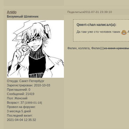
Anido
Поделиться
2011-07-31 23:39:10
Безумный Шляпник
Qwert-chan написал(а):
Да там уже сто человек таких
А
Филин, коллега, Филин)))
из меня хренов
Откуда:
Санкт-Петербург
Зарегистрирован
: 2010-10-03
Приглашений:
0
Сообщений:
21419
Пол:
Женский
Возраст:
37
[1989-01-18]
Провел на форуме:
3 месяца 5 дней
Последний визит:
2021-04-04 12:35:32