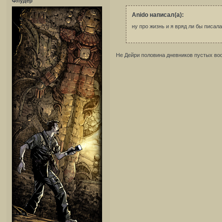
Флудер
Anido написал(а):
ну про жизнь и я вряд ли бы писал
Не Дейри половина дневников пустых во