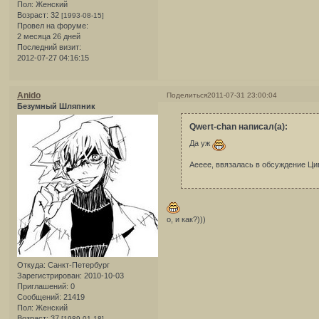
Пол:
Женский
Возраст:
32
[1993-08-15]
Провел на форуме:
2 месяца 26 дней
Последний визит:
2012-07-27 04:16:15
Anido
Поделиться
2011-07-31 23:00:04
Безумный Шляпник
Qwert-chan написал(а):
Да уж
Аееее, ввязалась в обсуждение Ц
о, и как?)))
Откуда:
Санкт-Петербург
Зарегистрирован
: 2010-10-03
Приглашений:
0
Сообщений:
21419
Пол:
Женский
Возраст:
37
[1989-01-18]