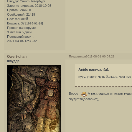
Откуда:
Санкт-Петербург
Зарегистрирован
: 2010-10-03
Приглашений:
0
Сообщений:
21419
Пол:
Женский
Возраст:
37
[1989-01-18]
Провел на форуме:
3 месяца 5 дней
Последний визит:
2021-04-04 12:35:32
Qwert-chan
Поделиться
2011-08-01 00:04:23
Флудер
Anido написал(а):
нууу. у меня чуть больше, чем пу
Воооот!
А так глядишь и писать туд
*будит тщеславие*))