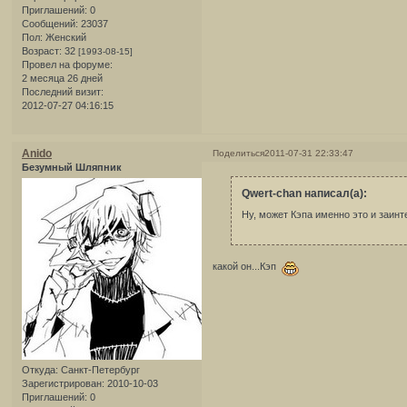
Приглашений:
0
Сообщений:
23037
Пол:
Женский
Возраст:
32
[1993-08-15]
Провел на форуме:
2 месяца 26 дней
Последний визит:
2012-07-27 04:16:15
Anido
Поделиться
2011-07-31 22:33:47
Безумный Шляпник
Qwert-chan написал(а):
Ну, может Кэпа именно это и заин
какой он...Кэп
Откуда:
Санкт-Петербург
Зарегистрирован
: 2010-10-03
Приглашений:
0