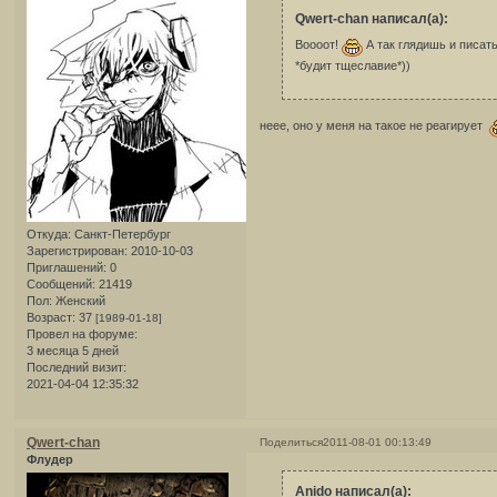
Qwert-chan написал(а):
Воооот!
А так глядишь и писат
*будит тщеславие*))
неее, оно у меня на такое не реагирует
Откуда:
Санкт-Петербург
Зарегистрирован
: 2010-10-03
Приглашений:
0
Сообщений:
21419
Пол:
Женский
Возраст:
37
[1989-01-18]
Провел на форуме:
3 месяца 5 дней
Последний визит:
2021-04-04 12:35:32
Qwert-chan
Поделиться
2011-08-01 00:13:49
Флудер
Anido написал(а):