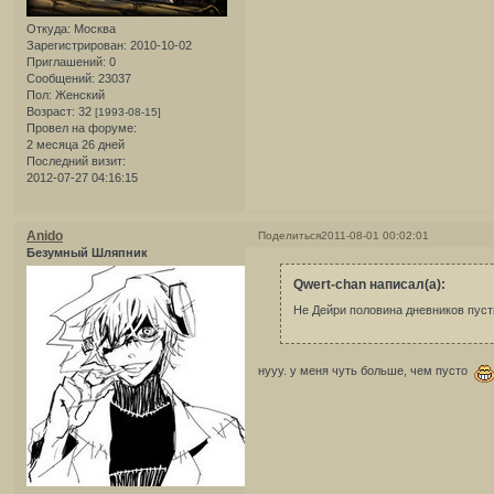
Откуда:
Москва
Зарегистрирован
: 2010-10-02
Приглашений:
0
Сообщений:
23037
Пол:
Женский
Возраст:
32
[1993-08-15]
Провел на форуме:
2 месяца 26 дней
Последний визит:
2012-07-27 04:16:15
Anido
Поделиться
2011-08-01 00:02:01
Безумный Шляпник
Qwert-chan написал(а):
Не Дейри половина дневников пус
нууу. у меня чуть больше, чем пусто