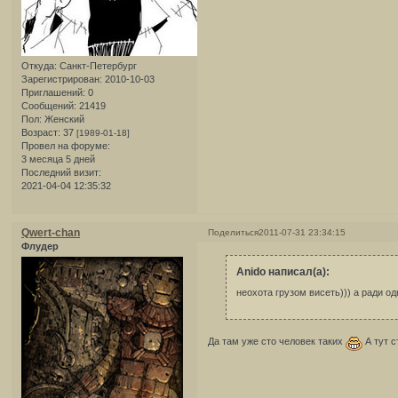
Откуда:
Санкт-Петербург
Зарегистрирован
: 2010-10-03
Приглашений:
0
Сообщений:
21419
Пол:
Женский
Возраст:
37
[1989-01-18]
Провел на форуме:
3 месяца 5 дней
Последний визит:
2021-04-04 12:35:32
Qwert-chan
Поделиться
2011-07-31 23:34:15
Флудер
Anido написал(а):
неохота грузом висеть))) а ради одн
Да там уже сто человек таких
А тут с