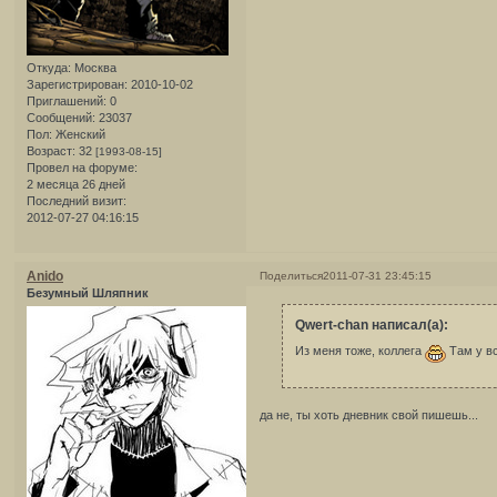
Откуда:
Москва
Зарегистрирован
: 2010-10-02
Приглашений:
0
Сообщений:
23037
Пол:
Женский
Возраст:
32
[1993-08-15]
Провел на форуме:
2 месяца 26 дней
Последний визит:
2012-07-27 04:16:15
Anido
Поделиться
2011-07-31 23:45:15
Безумный Шляпник
Qwert-chan написал(а):
Из меня тоже, коллега
Там у вс
да не, ты хоть дневник свой пишешь...