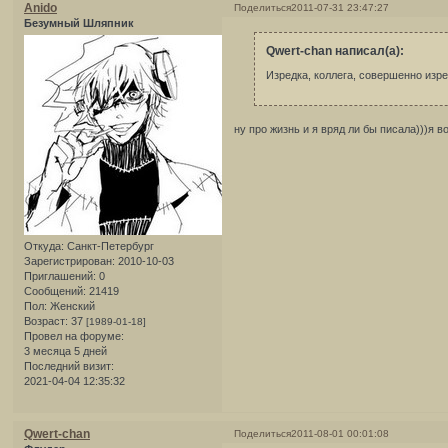
Anido
Поделиться
2011-07-31 23:47:27
Безумный Шляпник
Qwert-chan написал(а):
Изредка, коллега, совершенно изред
ну про жизнь и я вряд ли бы писала)))я 
Откуда:
Санкт-Петербург
Зарегистрирован
: 2010-10-03
Приглашений:
0
Сообщений:
21419
Пол:
Женский
Возраст:
37
[1989-01-18]
Провел на форуме:
3 месяца 5 дней
Последний визит:
2021-04-04 12:35:32
Qwert-chan
Поделиться
2011-08-01 00:01:08