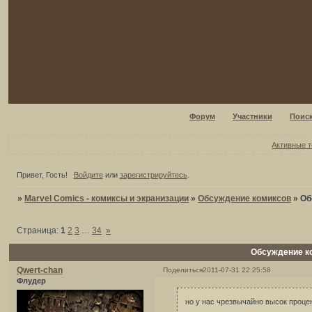
Форум
Участники
Поис
Активные 
Привет, Гость!
Войдите
или
зарегистрируйтесь
.
»
Marvel Comics - комиксы и экранизации
»
Обсуждение комиксов
»
Об
Страница:
1
2
3
…
34
»
Обсуждение к
Qwert-chan
Поделиться
2011-07-31 22:25:58
Флудер
но у нас чрезвычайно высок проц