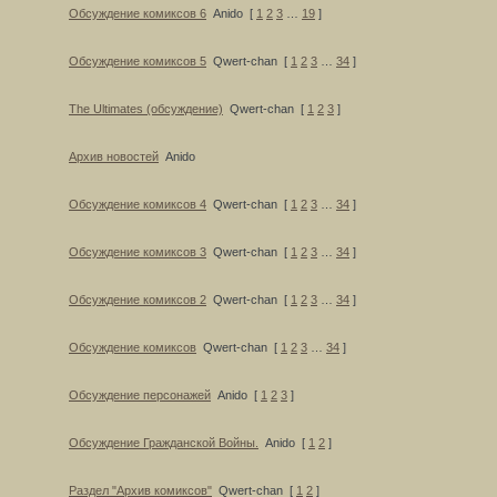
Обсуждение комиксов 6
Anido
[
1
2
3
…
19
]
Обсуждение комиксов 5
Qwert-chan
[
1
2
3
…
34
]
The Ultimates (обсуждение)
Qwert-chan
[
1
2
3
]
Архив новостей
Anido
Обсуждение комиксов 4
Qwert-chan
[
1
2
3
…
34
]
Обсуждение комиксов 3
Qwert-chan
[
1
2
3
…
34
]
Обсуждение комиксов 2
Qwert-chan
[
1
2
3
…
34
]
Обсуждение комиксов
Qwert-chan
[
1
2
3
…
34
]
Обсуждение персонажей
Anido
[
1
2
3
]
Обсуждение Гражданской Войны.
Anido
[
1
2
]
Раздел "Архив комиксов"
Qwert-chan
[
1
2
]