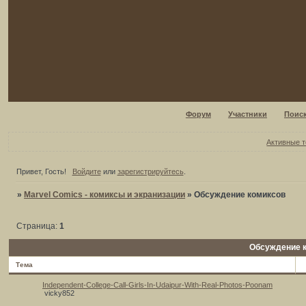
Форум
Участники
Поис
Активные 
Привет, Гость!
Войдите
или
зарегистрируйтесь
.
»
Marvel Comics - комиксы и экранизации
»
Обсуждение комиксов
Страница:
1
Обсуждение 
Тема
Independent-College-Call-Girls-In-Udaipur-With-Real-Photos-Poonam
vicky852