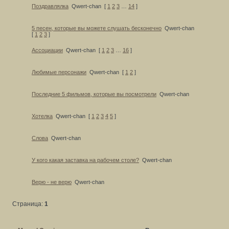
Поздравлялка
Qwert-chan
[
1
2
3
…
14
]
5 песен, которые вы можете слушать бесконечно
Qwert-chan
[
1
2
3
]
Ассоциации
Qwert-chan
[
1
2
3
…
16
]
Любимые персонажи
Qwert-chan
[
1
2
]
Последние 5 фильмов, которые вы посмотрели
Qwert-chan
Хотелка
Qwert-chan
[
1
2
3
4
5
]
Слова
Qwert-chan
У кого какая заставка на рабочем столе?
Qwert-chan
Верю - не верю
Qwert-chan
Страница:
1