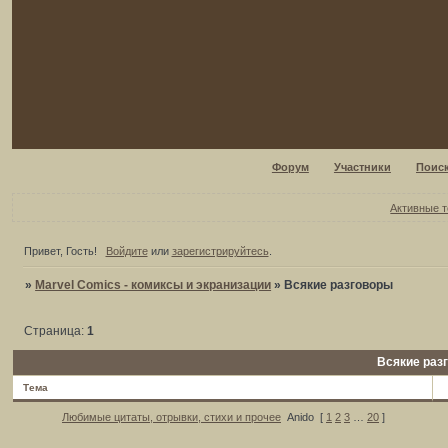
Форум
Участники
Поис
Активные 
Привет, Гость!
Войдите
или
зарегистрируйтесь
.
»
Marvel Comics - комиксы и экранизации
»
Всякие разговоры
Страница:
1
Всякие раз
Тема
Любимые цитаты, отрывки, стихи и прочее
Anido
[
1
2
3
…
20
]