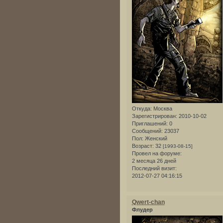
Откуда:
Москва
Зарегистрирован
: 2010-10-02
Приглашений:
0
Сообщений:
23037
Пол:
Женский
Возраст:
32
[1993-08-15]
Провел на форуме:
2 месяца 26 дней
Последний визит:
2012-07-27 04:16:15
Qwert-chan
Флудер