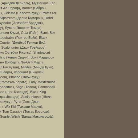
 (Аркадия Девилль), Mysterious Fan
ет Ал-Рераф), Burner (Байрон
), Celeste (Селеста Куку), Professor
Slipstream (Дэвис Камерон), Debrii
sylocke (Элизабет Бреддок),
ку), Synch (Эверетт Томас),
нсис Клум), Gaia (Гайя), Black Box
touchable (Гюнтер Бейн), Black
Courier (Джейкоб Гениор Дж.),
 Scalphunter (Джон Грейкроу),
лио Эстебан Рихтер), Shadowcat
ling (Кевин Сидни), Box (Мэддисон
нж Колберт), No-Girl (Марта
ил Распутин), Mindee (Минди Куку),
л Шаара), Vanguard (Николай
сен), Phoebe (Фиби Куку),
 (Рафаэль Караго), Lady Mastermind
 Коллинс), Sage (Тесса), Cannonball
ee (Шон Кэссиди), Black King
иро Йошида), Shola Inkose (Шола
и Куку), Pyro (Сент Джон
), Wiz Kid (Такаши Мацуя),
ck Tom Cassidy (Томас Кэссиди),
 Scarlet Witch (Ванда Максимофф),