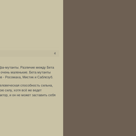
4
ьфа-мутанты. Различие между Бета
и очень маленькие. Бета мутанты
в - Росомаха, Мистик и Саблезуб.
еловеческая способность сильна,
ю силу, хотя всё же ведет
тор, и он не может заставить себя