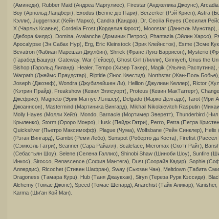
(Аминеди), Rubber Maid (Андреа Маргулиес), Firestar (Анджелика Джоунс), Arcadia
Boy (Арнольд Ландберг), Exodus (Бенне дю Пари), Berzerker (Рэй Крисп), Astra (Б
Кэлли), Juggernaut (Кейн Марко), Candra (Кандра), Dr. Cecilia Reyes (Сесилия Рейс
X (Чарльз Ксавье), Cordelia Frost (Корделия Фрост), Moonstar (Даниэль Мунстар), 
(Дебора Филдс), Domina, Avalanche (Доминик Петрос), Phantazia (Эйлин Харсо), P
Apocalypse (Эн Сабах Нур), Erg, Eric Kleinstock (Эрик Клейнсток), Esme (Эсме Ку
Bevatron (Фабиан Марешал-Джулбин), Shriek (Франс Луиз Баррисон), Mysterio (Фре
(Гарабед Башур), Gateway, War (Гейзер), Ghost Girl (Лилли), Ginniyeh, Unus the Un
Bishop (Гарольд Лиланд), Healer, Tempo (Хизер Такер), Magik (Ульяна Распутина), 
Warpath (Джеймс Праудстар), Riptide (Янос Квестид), Northstar (Жан-Поль Бобье),
Joseph (Джозеф), Wondra (Джубилейшен Ли), Hellion (Джулиан Келлер), Rictor (Ху
(Кэтрин Прайд), Freakshow (Кевил Эллсуорт), Proteus (Кевин МакТаггерт), Change
Джефрис), Magneto (Эрик Магнус Лэншер), Delgado (Марко Делгадо), Tarot (Мри-А
Джоаннсон), Mastermind (Мартиника Вингард), Mikhail Nikolaievitch Rasputin (Миха
Molly Hayes (Молли Хейз), Mondo, Barnacle (Мортимер Эверетт), Thunderbird (Ни
Крыленко), Storm (Ороро Монро), Husk (Пейдж Гатри), Perro, Petra (Петра Кристен
Quicksilver (Пьетро Максимофф), Plague (Чума), Wolfsbane (Рейн Синклер), Helix
(Рэган Вингард), Gambit (Реми Лебо), Sunspot (Роберто да Коста), Firefist (Рассел
(Сэмюэль Гатри), Scanner (Сара Райалл), Scaleface, Micromax (Скотт Райт), Bansh
(Себастьян Шоу), Selene (Селена Галлио), Shinobi Shaw (Шиноби Шоу), Sunfire (Ш
Инкос), Sirocco, Renascence (София Мантега), Dust (Соорайя Кадир), Sophie (Соф
Аллердис), Ricochet (Стивен Шафран), Sway (Сьюзан Чан), Meltdown (Табита Смит
Dragoness (Тамара Курц), Hub (Таня Джаукхак), Siryn (Тереза Рурк Кэссиди), Bla
Alchemy (Томас Джонс), Speed (Томас Шепард), Anarchist (Тайк Аликар), Vanisher,
Karma (Ши'ан Кой Ман).