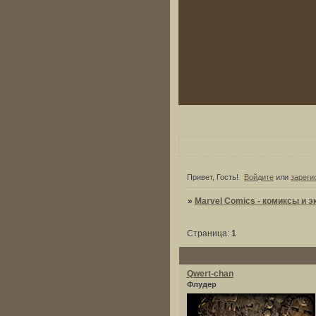
Привет, Гость!
Войдите
или
зареги
»
Marvel Comics - комиксы и э
Страница:
1
Qwert-chan
Флудер