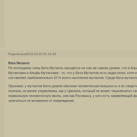
Поделиться
2010-10-10 02:16:39
Beta Mutants
По потенциалу силы Бета Мутанты находятся на том же самом уровне, что и Ал
Мутантами и Альфа-Мутантами - то, что у Бета Мутантов есть недостатки, хотя 
составляют приблизительно 10 % всего населения мутантов. Среди Бета мутанто
Признаки:
у мутантов Бета уровня обычная человеческая внешность и их сверхч
полезна, но менее управляема, как у Циклопа, который не может «выключить» сво
нормальную человеческую жизнь, или как Росомаха, у кого есть заживляющий фак
залечиться не мгновенно от повреждения.