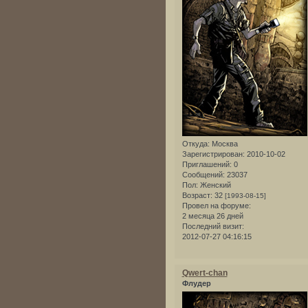
Откуда:
Москва
Зарегистрирован
: 2010-10-02
Приглашений:
0
Сообщений:
23037
Пол:
Женский
Возраст:
32
[1993-08-15]
Провел на форуме:
2 месяца 26 дней
Последний визит:
2012-07-27 04:16:15
Qwert-chan
Флудер