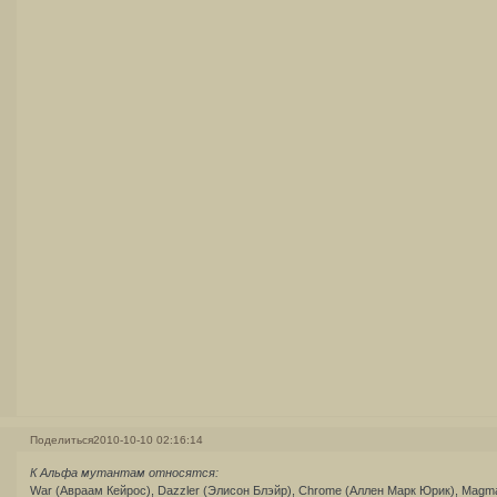
Поделиться
2010-10-10 02:16:14
К Альфа мутантам относятся:
War (Авраам Кейрос), Dazzler (Элисон Блэйр), Chrome (Аллен Марк Юрик), Magma