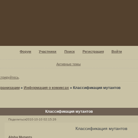
Форум
Участники
Поиск
Регистрация
Войти
Активные темы
стрируйтесь
.
кранизации
»
Информация о комиксах
»
Классификация мутантов
Классификация мутантов
Поделиться
2010-10-10 02:15:26
Классификация мутантов
Alpha Mutants