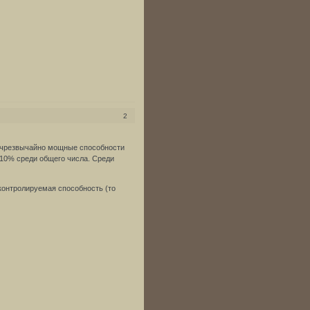
2
 чрезвычайно мощные способности
 10% среди общего числа. Среди
контролируемая способность (то