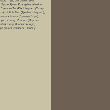
офф), Ape, Gin Genie (Бека
rl (Дорин Грин), Evangeline Whedon
, Сун и Хо Тао-Ю), Lifeguard (Хизер
тт), Multiple Man (Джеймс Мэдрокс),
венс), Icarus (Джошуа Гатри),
 (Марк Шепард), Random (Маршал
йнби), Surge (Норико Ашида),
ops (Скотт Саммерс), Grizzly