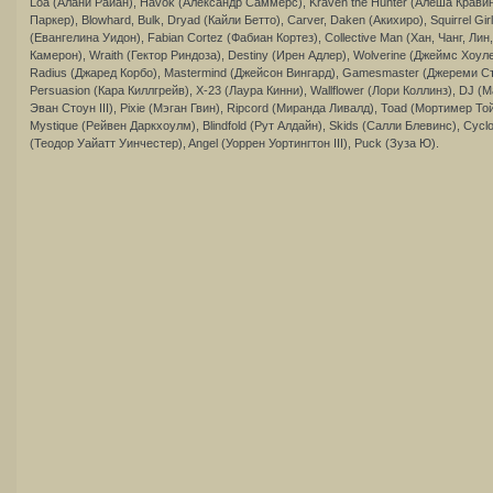
Loa (Алани Райан), Havok (Александр Саммерс), Kraven the Hunter (Алёша Кравин
Паркер), Blowhard, Bulk, Dryad (Кайли Бетто), Carver, Daken (Акихиро), Squirrel Gi
(Евангелина Уидон), Fabian Cortez (Фабиан Кортез), Collective Man (Хан, Чанг, Лин
Камерон), Wraith (Гектор Риндоза), Destiny (Ирен Адлер), Wolverine (Джеймс Хоуле
Radius (Джаред Корбо), Mastermind (Джейсон Вингард), Gamesmaster (Джереми Сти
Persuasion (Кара Киллгрейв), X-23 (Лаура Кинни), Wallflower (Лори Коллинз), DJ
Эван Стоун III), Pixie (Мэган Гвин), Ripcord (Миранда Ливалд), Toad (Мортимер То
Mystique (Рейвен Даркхоулм), Blindfold (Рут Алдайн), Skids (Салли Блевинс), Cycl
(Теодор Уайатт Уинчестер), Angel (Уоррен Уортингтон III), Puck (Зуза Ю).