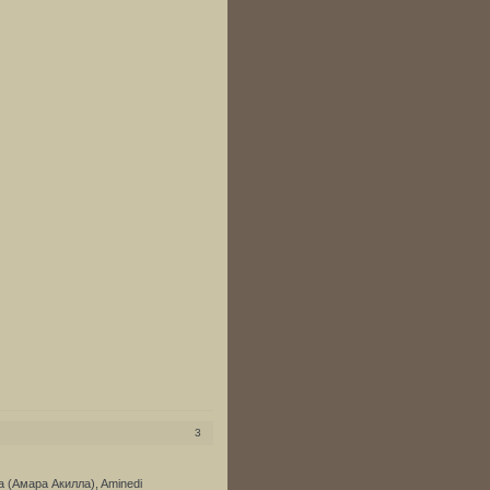
3
 (Амара Акилла), Aminedi