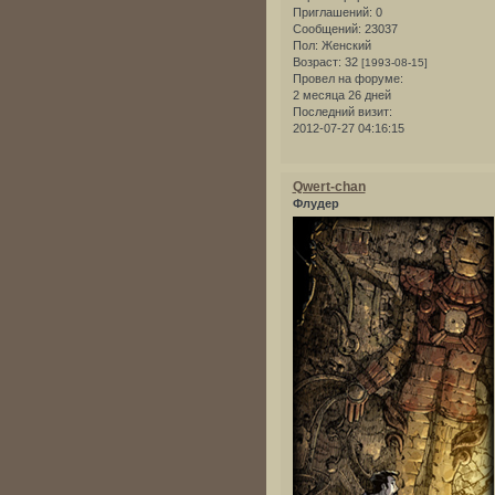
Приглашений:
0
Сообщений:
23037
Пол:
Женский
Возраст:
32
[1993-08-15]
Провел на форуме:
2 месяца 26 дней
Последний визит:
2012-07-27 04:16:15
Qwert-chan
Флудер