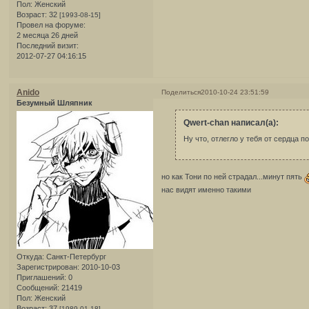
Пол:
Женский
Возраст:
32
[1993-08-15]
Провел на форуме:
2 месяца 26 дней
Последний визит:
2012-07-27 04:16:15
Anido
Поделиться
2010-10-24 23:51:59
Безумный Шляпник
Qwert-chan написал(а):
Ну что, отлегло у тебя от сердца 
но как Тони по ней страдал...минут пять
нас видят именно такими
Откуда:
Санкт-Петербург
Зарегистрирован
: 2010-10-03
Приглашений:
0
Сообщений:
21419
Пол:
Женский
Возраст:
37
[1989-01-18]