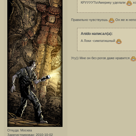
КРУУУУТЬ!Америку уделали
хо
Правильно чувствуешь
Он же ж неп
Anido написал(а):
А Локи -симпатишный
Угу)) Мне он без рогов даже нравится
Откуда:
Москва
Зарегистрирован
: 2010-10-02