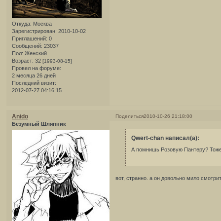
Откуда:
Москва
Зарегистрирован
: 2010-10-02
Приглашений:
0
Сообщений:
23037
Пол:
Женский
Возраст:
32
[1993-08-15]
Провел на форуме:
2 месяца 26 дней
Последний визит:
2012-07-27 04:16:15
Anido
Поделиться
2010-10-26 21:18:00
Безумный Шляпник
Qwert-chan написал(а):
А помнишь Розовую Пантеру? Тож
вот, странно. а он довольно мило смотр