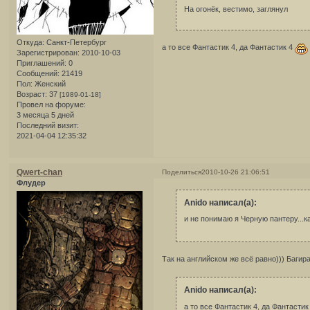
На огонёк, вестимо, заглянул
Откуда:
Санкт-Петербург
а то все Фантастик 4, да Фантастик 4
Зарегистрирован
: 2010-10-03
Приглашений:
0
Сообщений:
21419
Пол:
Женский
Возраст:
37
[1989-01-18]
Провел на форуме:
3 месяца 5 дней
Последний визит:
2021-04-04 12:35:32
Qwert-chan
Поделиться
2010-10-26 21:06:51
Флудер
Anido написал(а):
и не понимаю я Черную пантеру...
Так на английском же всё равно))) Багира
Anido написал(а):
а то все Фантастик 4, да Фантастик