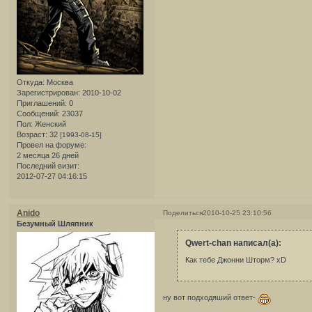
Откуда:
Москва
Зарегистрирован
: 2010-10-02
Приглашений:
0
Сообщений:
23037
Пол:
Женский
Возраст:
32
[1993-08-15]
Провел на форуме:
2 месяца 26 дней
Последний визит:
2012-07-27 04:16:15
Anido
Поделиться
2010-10-25 23:10:56
Безумный Шляпник
Qwert-chan написал(а):
Как тебе Джонни Шторм? xD
ну вот подходяший ответ-