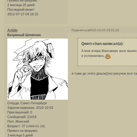
Провел на форуме:
2 месяца 26 дней
Последний визит:
2012-07-27 04:16:15
Anido
Поделиться
2010-10-25 23:01:02
Безумный Шляпник
Qwert-chan написал(а):
А мне вчера Мангаверс мозг вынес 
и успокоилась
я тоже до этого дошла))но рисунок все-т
Откуда:
Санкт-Петербург
Зарегистрирован
: 2010-10-03
Приглашений:
0
Сообщений:
21419
Пол:
Женский
Возраст:
37
[1989-01-18]
Провел на форуме:
3 месяца 5 дней