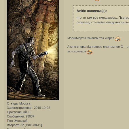
Anido написал(а):
что-то там все смешалось...Пьетр
скрывал, что его/не его дочка сильн
Мэри/МартиСтьюизм так и прёт
А мне вчера Мангаверс мозг вынес О__о Н
успокоилась
Откуда:
Москва
Зарегистрирован
: 2010-10-02
Приглашений:
0
Сообщений:
23037
Пол:
Женский
Возраст:
32
[1993-08-15]