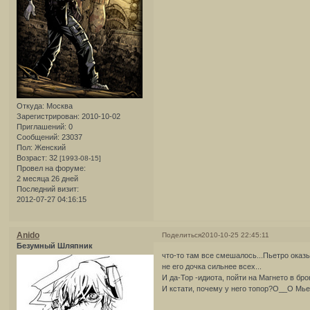
Откуда:
Москва
Зарегистрирован
: 2010-10-02
Приглашений:
0
Сообщений:
23037
Пол:
Женский
Возраст:
32
[1993-08-15]
Провел на форуме:
2 месяца 26 дней
Последний визит:
2012-07-27 04:16:15
Anido
Поделиться
2010-10-25 22:45:11
Безумный Шляпник
что-то там все смешалось...Пьетро оказы
не его дочка сильнее всех...
И да-Тор -идиота, пойти на Магнето в брон
И кстати, почему у него топор?О__О Мье