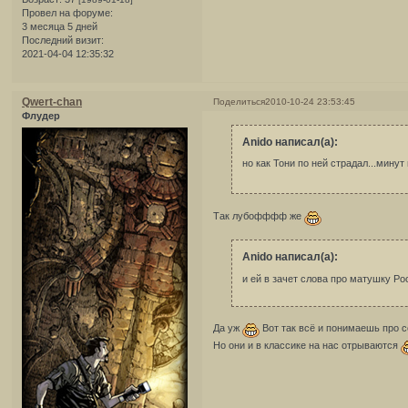
Провел на форуме:
3 месяца 5 дней
Последний визит:
2021-04-04 12:35:32
Qwert-chan
Поделиться
2010-10-24 23:53:45
Флудер
Anido написал(а):
но как Тони по ней страдал...минут
Так лубофффф же
Anido написал(а):
и ей в зачет слова про матушку Ро
Да уж
Вот так всё и понимаешь про с
Но они и в классике на нас отрываются