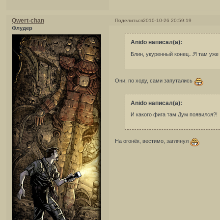
Qwert-chan
Поделиться
2010-10-26 20:59:19
Флудер
Anido написал(а):
Блин, укуренный конец...Я там уже 
Они, по ходу, сами запутались
Anido написал(а):
И какого фига там Дум появился?!
На огонёк, вестимо, заглянул