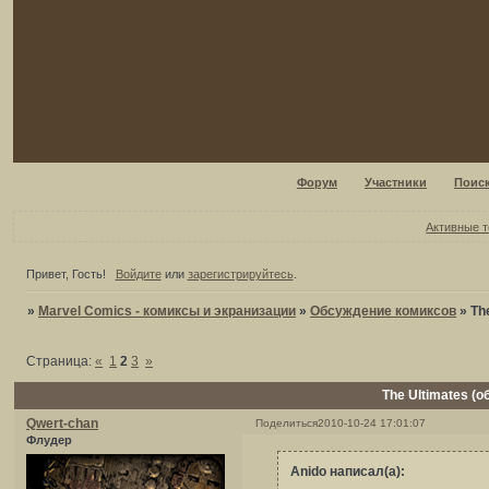
Форум
Участники
Поис
Активные 
Привет, Гость!
Войдите
или
зарегистрируйтесь
.
»
Marvel Comics - комиксы и экранизации
»
Обсуждение комиксов
»
Th
Страница:
«
1
2
3
»
The Ultimates (
Qwert-chan
Поделиться
2010-10-24 17:01:07
Флудер
Anido написал(а):