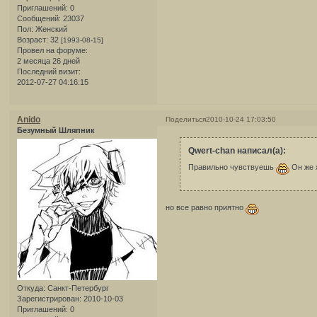
Приглашений:
0
Сообщений:
23037
Пол:
Женский
Возраст:
32
[1993-08-15]
Провел на форуме:
2 месяца 26 дней
Последний визит:
2012-07-27 04:16:15
Anido
Поделиться
2010-10-24 17:03:50
Безумный Шляпник
Qwert-chan написал(а):
Правильно чувствуешь
Он же 
но все равно приятно
Откуда:
Санкт-Петербург
Зарегистрирован
: 2010-10-03
Приглашений:
0