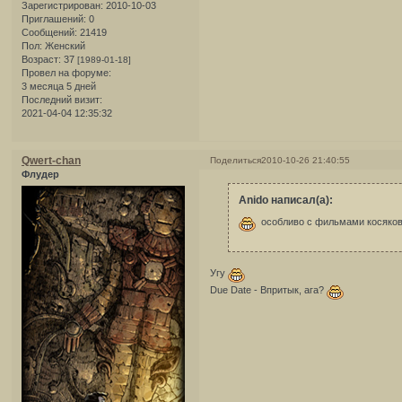
Зарегистрирован
: 2010-10-03
Приглашений:
0
Сообщений:
21419
Пол:
Женский
Возраст:
37
[1989-01-18]
Провел на форуме:
3 месяца 5 дней
Последний визит:
2021-04-04 12:35:32
Qwert-chan
Поделиться
2010-10-26 21:40:55
Флудер
Anido написал(а):
особливо с фильмами косяков
Угу
Due Date - Впритык, ага?