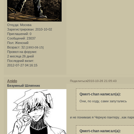
Откуда:
Москва
Зарегистрирован
: 2010-10-02
Приглашений:
0
Сообщений:
23037
Пол:
Женский
Возраст:
32
[1993-08-15]
Провел на форуме:
2 месяца 26 дней
Последний визит:
2012-07-27 04:16:15
Anido
Поделиться
2010-10-26 21:05:43
Безумный Шляпник
Qwert-chan написал(а):
Они, по ходу, сами запутались
и не понимаю я Черную пантеру...как па
Qwert-chan написал(а):