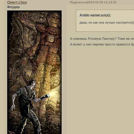
Qwert-chan
Поделиться
2010-10-26 21:13:22
Флудер
Anido написал(а):
дааа, но как она лучше смотрится))
А помнишь Розовую Пантеру? Тоже же о
А может у них парням просто нравится б