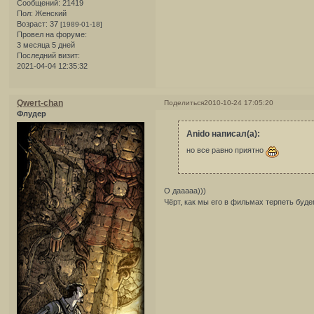
Сообщений:
21419
Пол:
Женский
Возраст:
37
[1989-01-18]
Провел на форуме:
3 месяца 5 дней
Последний визит:
2021-04-04 12:35:32
Qwert-chan
Поделиться
2010-10-24 17:05:20
Флудер
Anido написал(а):
но все равно приятно
О дааааа)))
Чёрт, как мы его в фильмах терпеть будем