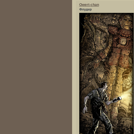
Qwert-chan
Флудер