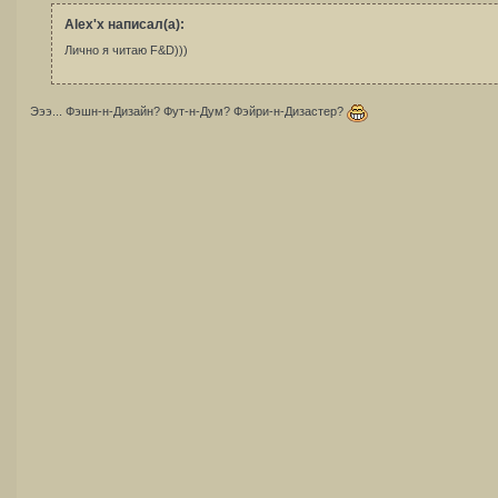
Alex'x написал(а):
Лично я читаю F&D)))
Эээ... Фэшн-н-Дизайн? Фут-н-Дум? Фэйри-н-Дизастер?