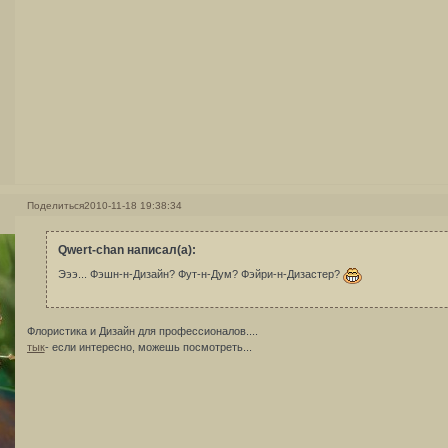
Поделиться
2010-11-18 19:38:34
Qwert-chan написал(а):
Эээ... Фэшн-н-Дизайн? Фут-н-Дум? Фэйри-н-Дизастер?
Флористика и Дизайн для профессионалов....
тык
- если интересно, можешь посмотреть...