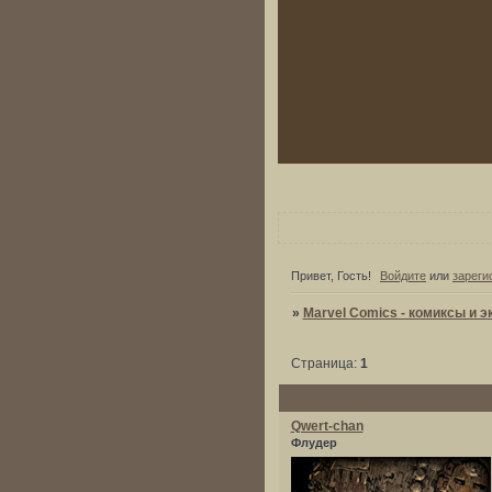
Привет, Гость!
Войдите
или
зареги
»
Marvel Comics - комиксы и э
Страница:
1
Qwert-chan
Флудер