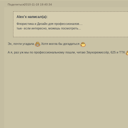
Поделиться
2010-11-18 19:40:34
Alex'x написал(а):
Флористика и Дизайн для профессионалов....
тык- если интересно, можешь посмотреть...
Эх, почти угадала
Хотя могла бы догадаться
А я, раз уж мы по профессиональному пошли, читаю Звукорежиссёр, 625 и ТТК