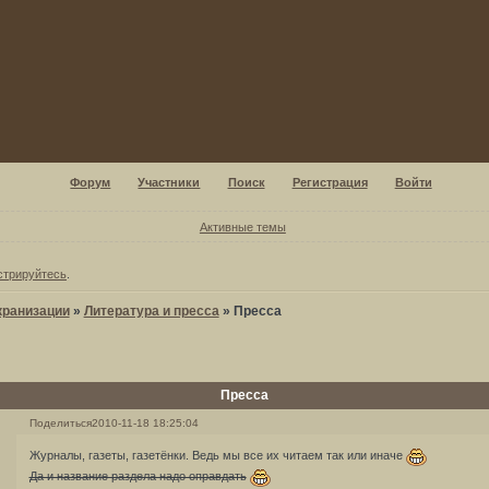
Форум
Участники
Поиск
Регистрация
Войти
Активные темы
стрируйтесь
.
кранизации
»
Литература и пресса
»
Пресса
Пресса
Поделиться
2010-11-18 18:25:04
Журналы, газеты, газетёнки. Ведь мы все их читаем так или иначе
Да и название раздела надо оправдать