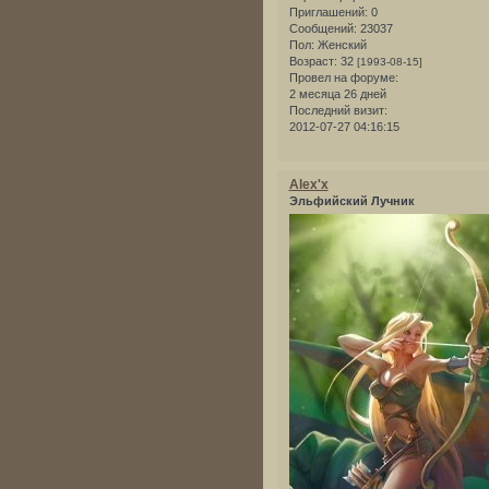
Приглашений:
0
Сообщений:
23037
Пол:
Женский
Возраст:
32
[1993-08-15]
Провел на форуме:
2 месяца 26 дней
Последний визит:
2012-07-27 04:16:15
Alex'x
Эльфийский Лучник