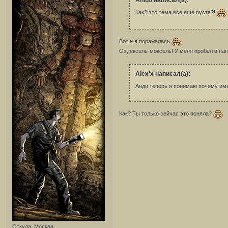
Anido написал(а):
Как?!это тема все еще пуста?!
Вот и я поражалась
Ох, ёксель-моксель! У меня пробел в па
Alex'x написал(а):
Анди теперь я понимаю почему имен
Как? Ты только сейчас это поняла?
Откуда:
Москва