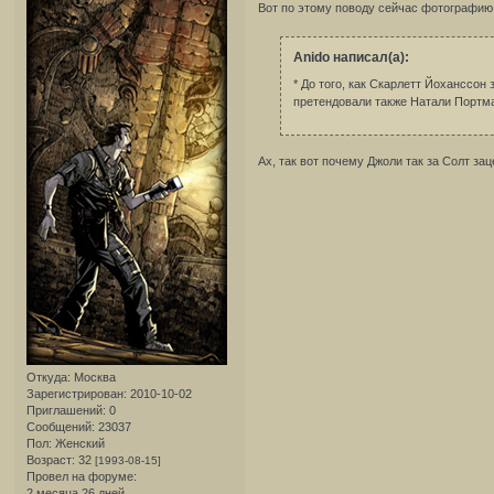
Вот по этому поводу сейчас фотографи
Anido написал(а):
* До того, как Скарлетт Йоханссон
претендовали также Натали Портма
Ах, так вот почему Джоли так за Солт за
Откуда:
Москва
Зарегистрирован
: 2010-10-02
Приглашений:
0
Сообщений:
23037
Пол:
Женский
Возраст:
32
[1993-08-15]
Провел на форуме:
2 месяца 26 дней