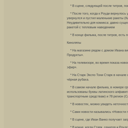
* В сцене, следующей после титров, пок
* После того, когда к Роуди вернулось 
увернулся и пустил маленькие ракеты (К
Неудивительно для комикса: давно суще
ракетой с тепловым наведением
* В конце фильма, после титров, есть п
Киноляпы
* На магазине рядом с домом Ивана вис
Продукты».
* На телевизоре, во время показа ново
эфир».
* На Старк Экспо Тони Старк в начале ст
чёрная рубаха.
* В самом начале фильма, в номере гру
использованы буквы латинского алфавит
транспортным средствам) и 78 регион (С
* В новостях, можно увидеть неточност
* Сами новости назывались «Новости гл
* В сцене, где Иван Ванко получает заг
* В конце, когда Старк, сенатор и Роуд