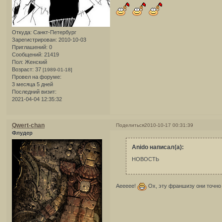
Откуда:
Санкт-Петербург
Зарегистрирован
: 2010-10-03
Приглашений:
0
Сообщений:
21419
Пол:
Женский
Возраст:
37
[1989-01-18]
Провел на форуме:
3 месяца 5 дней
Последний визит:
2021-04-04 12:35:32
Qwert-chan
Поделиться
2010-10-17 00:31:39
Флудер
Anido написал(а):
НОВОСТЬ
Аеееее!
Ох, эту франшизу они точно 