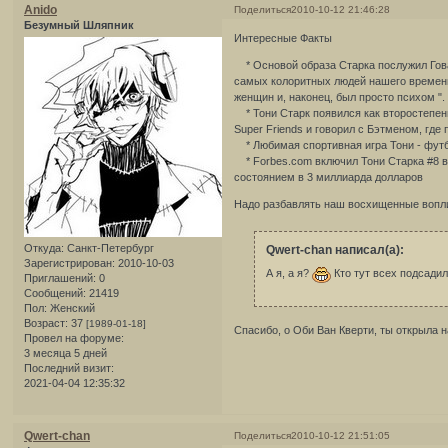
Anido
Поделиться
2010-10-12 21:46:28
Безумный Шляпник
Интересные Факты
* Основой образа Старка послужил Гова
самых колоритных людей нашего времен
женщин и, наконец, был просто психом ".
* Тони Старк появился как второстепенн
Super Friends и говорил с Бэтменом, где
* Любимая спортивная игра Тони - футб
* Forbes.com включил Тони Старка #8 
состоянием в 3 миллиарда долларов
Надо разбавлять наш восхищенные воп
Откуда:
Санкт-Петербург
Qwert-chan написал(а):
Зарегистрирован
: 2010-10-03
А я, а я?
Кто тут всех подсади
Приглашений:
0
Сообщений:
21419
Пол:
Женский
Возраст:
37
[1989-01-18]
Спасибо, о Оби Ван Кверти, ты открыла 
Провел на форуме:
3 месяца 5 дней
Последний визит:
2021-04-04 12:35:32
Qwert-chan
Поделиться
2010-10-12 21:51:05