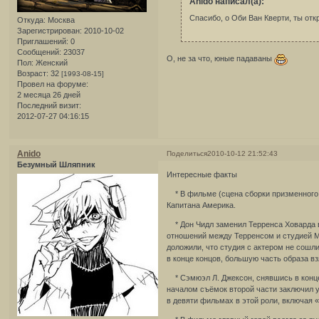
Anido написал(а):
Спасибо, о Оби Ван Кверти, ты от
Откуда:
Москва
Зарегистрирован
: 2010-10-02
Приглашений:
0
Сообщений:
23037
О, не за что, юные падаваны
Пол:
Женский
Возраст:
32
[1993-08-15]
Провел на форуме:
2 месяца 26 дней
Последний визит:
2012-07-27 04:16:15
Anido
Поделиться
2010-10-12 21:52:43
Безумный Шляпник
Интересные факты
* В фильме (сцена сборки призменного у
Капитана Америка.
* Дон Чидл заменил Терренса Ховарда 
отношений между Терренсом и студией Mar
доложили, что студия с актером не сошли
в конце концов, большую часть образа вз
* Сэмюэл Л. Джексон, снявшись в конце
началом съёмок второй части заключил у
в девяти фильмах в этой роли, включая 