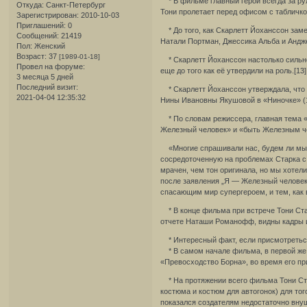
* В фильме главный герой всегда за руле
Откуда:
Санкт-Петербург
Тони пролетает перед офисом с табличкой
Зарегистрирован
: 2010-10-03
Приглашений:
0
* До того, как Скарлетт Йоханссон заме
Сообщений:
21419
Натали Портман, Джессика Альба и Андж
Пол:
Женский
Возраст:
37
[1989-01-18]
* Скарлетт Йоханссон настолько сильно
Провел на форуме:
еще до того как её утвердили на роль.[13]
3 месяца 5 дней
Последний визит:
* Скарлетт Йоханссон утверждала, что 
2021-04-04 12:35:32
Нины Ивановны Якушовой в «Ниночке» (1
* По словам режиссера, главная тема «
Железный человек» и «быть Железным ч
«Многие спрашивали нас, будем ли мы д
сосредоточенную на проблемах Старка с
мрачен, чем тон оригинала, но мы хотели
после заявления „Я — Железный человек“
спасающим мир супергероем, и тем, как 
* В конце фильма при встрече Тони Ста
отчете Наташи Романофф, видны кадры 
* Интересный факт, если присмотреться 
* В самом начале фильма, в первой же 
«Превосходство Борна», во время его при
* На протяжении всего фильма Тони Ста
костюма и костюм для автогонок) для тог
показался создателям недостаточно вну