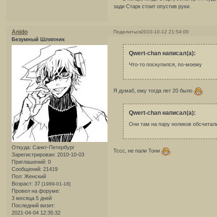
зади Старк стоит опустив руки.
Anido
Поделиться
2010-10-12 21:54:00
Безумный Шляпник
Qwert-chan написал(а):
Что-то поскупился, по-моему
Я думаб, ему тогда лет 20 было
Qwert-chan написал(а):
Они там на пару ноликов обсчитали
Откуда:
Санкт-Петербург
Тссс, не пали Тони
Зарегистрирован
: 2010-10-03
Приглашений:
0
Сообщений:
21419
Пол:
Женский
Возраст:
37
[1989-01-18]
Провел на форуме:
3 месяца 5 дней
Последний визит:
2021-04-04 12:35:32