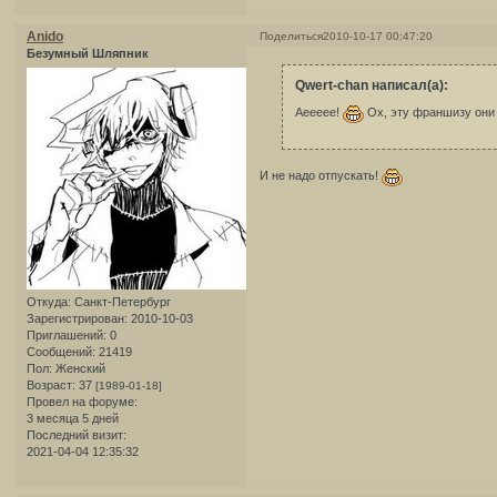
Anido
Поделиться
2010-10-17 00:47:20
Безумный Шляпник
Qwert-chan написал(а):
Аеееее!
Ох, эту франшизу они 
И не надо отпускать!
Откуда:
Санкт-Петербург
Зарегистрирован
: 2010-10-03
Приглашений:
0
Сообщений:
21419
Пол:
Женский
Возраст:
37
[1989-01-18]
Провел на форуме:
3 месяца 5 дней
Последний визит:
2021-04-04 12:35:32