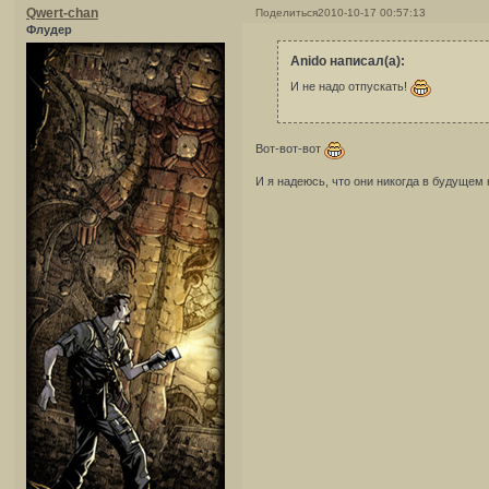
Qwert-chan
Поделиться
2010-10-17 00:57:13
Флудер
Anido написал(а):
И не надо отпускать!
Вот-вот-вот
И я надеюсь, что они никогда в будущем