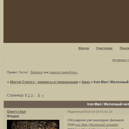
Форум
Участники
Поис
Активные 
Привет, Гость!
Войдите
или
зарегистрируйтесь
.
»
Marvel Comics - комиксы и экранизации
»
Кино
»
Iron Man / Железный
Страница:
1
2
3
…
6
»
Iron Man / Железный че
Qwert-chan
Поделиться
2010-10-10 01:41:13
Флудер
Обсуждение уже вышедших фильмов:
2008
Iron Man (Железный человек)