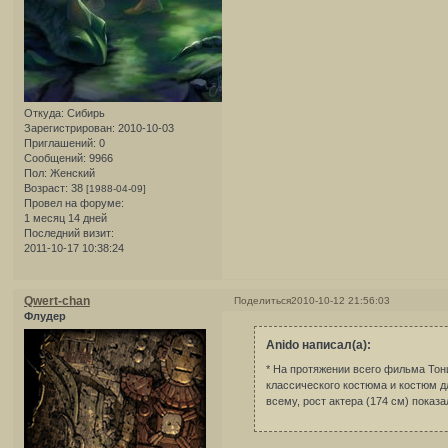
Откуда:
Сибирь
Зарегистрирован
: 2010-10-03
Приглашений:
0
Сообщений:
9966
Пол:
Женский
Возраст:
38
[1988-04-09]
Провел на форуме:
1 месяц 14 дней
Последний визит:
2011-10-17 10:38:24
Qwert-chan
Поделиться
2010-10-12 21:56:03
Флудер
Anido написал(а):
* На протяжении всего фильма Тон
классического костюма и костюм дл
всему, рост актера (174 см) пока