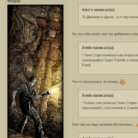
Флудер
Alex'x написал(а):
То Джекман и Дауни...а то брутальн
Ну, они оба своих черт же добавили в п
Anido написал(а):
* Тони Старк появился как второст
телемарафон Super Friends и говор
Fund).
Что-то поскупился, по-моему
Anido написал(а):
* Forbes.com включил Тони Старка
персонажей с состоянием в 3 мил
Они там на пару ноликов обсчитались...