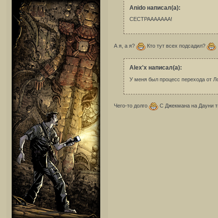
Anido написал(а):
СЕСТРААААААА!
А я, а я?
Кто тут всех подсадил?
Alex'x написал(а):
У меня был процесс перехода от Лог
Чего-то долго
С Джекмана на Дауни т