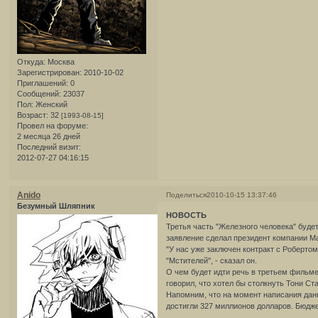
Откуда:
Москва
Зарегистрирован
: 2010-10-02
Приглашений:
0
Сообщений:
23037
Пол:
Женский
Возраст:
32
[1993-08-15]
Провел на форуме:
2 месяца 26 дней
Последний визит:
2012-07-27 04:16:15
Anido
Поделиться
2010-10-15 13:37:46
Безумный Шляпник
НОВОСТЬ
Третья часть "Железного человека" будет
заявление сделал президент компании Ma
"У нас уже заключен контракт с Роберто
"Мстителей", - сказал он.
О чем будет идти речь в третьем фильме
говорил, что хотел бы столкнуть Тони Ст
Напомним, что на момент написания дан
достигли 327 миллионов долларов. Бюдже