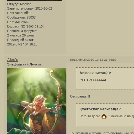
Откуда:
Москва
Зарегистрирован
: 2010-10-02
Приглашений:
0
Сообщений:
23037
Пол:
Женский
Возраст:
32
[1993-08-15]
Провел на форуме:
2 месяца 26 дней
Последний визит:
2012-07-27 04:16:15
Alex'x
Поделиться
2010-10-12 21:45:59
Эльфийский Лучник
Anido написал(а):
СЕСТРААААААА!
Сестраааа!!!!
Qwert-chan написал(а):
Чего-то долго
С Джекмана на Д
То Джекман и Дауни...а то брутальный Лог